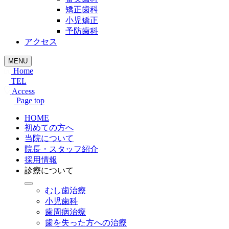
矯正歯科
小児矯正
予防歯科
アクセス
MENU
Home
TEL
Access
Page top
HOME
初めての方へ
当院について
院長・スタッフ紹介
採用情報
診療について
むし歯治療
小児歯科
歯周病治療
歯を失った方への治療